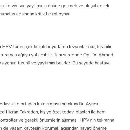
nı ile virüsün yayılımının önüne geçmek ve oluşabilecek
aları açısından kritik bir rol oynar.
 HPV türleri çok küçük boyutlarda lezyonlar oluşturabilir
aman zaman ağrıya yol açabilir. Tanı sürecinde Op. Dr. Ahmed
eksiyonun türünü ve yayılımını belirler. Bu sayede hastaya
edavisi ile ortadan kaldırılması mümkündür. Ayrıca
ed Hicran Fakraden, kişiye özel tedavi planları ile hem
ntroller ve gerekli önlemlerin alınması, HPV’nin tekrarına
hem de yaşam kalitesini korumak açısından hayati öneme