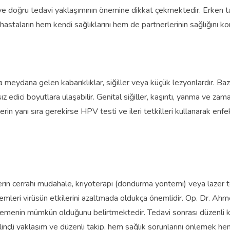
e doğru tedavi yaklaşımının önemine dikkat çekmektedir. Erken ta
taların hem kendi sağlıklarını hem de partnerlerinin sağlığını korum
meydana gelen kabarıklıklar, siğiller veya küçük lezyonlardır. Bazı
sız edici boyutlara ulaşabilir. Genital siğiller, kaşıntı, yanma ve z
rin yanı sıra gerekirse HPV testi ve ileri tetkilleri kullanarak enf
erin cerrahi müdahale, kriyoterapi (dondurma yöntemi) veya lazer t
lemleri virüsün etkilerini azaltmada oldukça önemlidir. Op. Dr. Ahm
lemenin mümkün olduğunu belirtmektedir. Tedavi sonrası düzenli ko
linçli yaklaşım ve düzenli takip, hem sağlık sorunlarını önlemek 