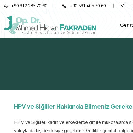
+90 312 285 70 60
+90 531 405 70 60
Genit
HPV ve Siğiller Hakkında Bilmeniz Gereke
HPV ve Siğiller, kadın ve erkeklerde cilt ile mukozalarda s
yoluyla da kişiden kişiye geçebilir. Özellikle genital bölge