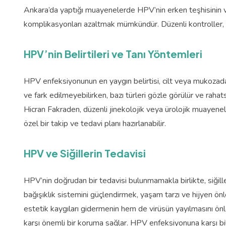
Ankara’da yaptığı muayenelerde HPV’nin erken teşhisinin v
komplikasyonları azaltmak mümkündür. Düzenli kontroller, has
HPV’nin Belirtileri ve Tanı Yöntemleri
HPV enfeksiyonunun en yaygın belirtisi, cilt veya mukozada 
ve fark edilmeyebilirken, bazı türleri gözle görülür ve rahat
Hicran Fakraden, düzenli jinekolojik veya ürolojik muayenele
özel bir takip ve tedavi planı hazırlanabilir.
HPV ve Siğillerin Tedavisi
HPV’nin doğrudan bir tedavisi bulunmamakla birlikte, siğill
bağışıklık sistemini güçlendirmek, yaşam tarzı ve hijyen ön
estetik kaygıları gidermenin hem de virüsün yayılmasını ön
karşı önemli bir koruma sağlar. HPV enfeksiyonuna karşı bi