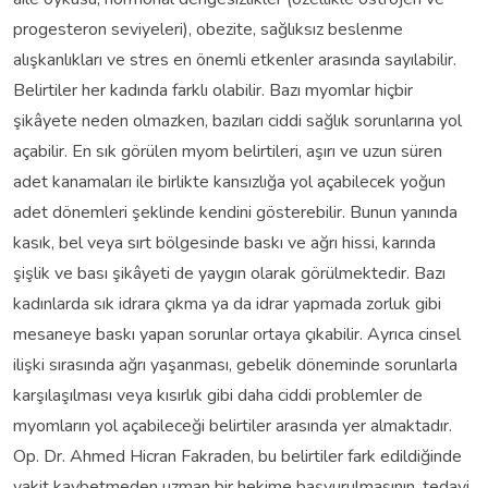
progesteron seviyeleri), obezite, sağlıksız beslenme
alışkanlıkları ve stres en önemli etkenler arasında sayılabilir.
Belirtiler her kadında farklı olabilir. Bazı myomlar hiçbir
şikâyete neden olmazken, bazıları ciddi sağlık sorunlarına yol
açabilir. En sık görülen myom belirtileri, aşırı ve uzun süren
adet kanamaları ile birlikte kansızlığa yol açabilecek yoğun
adet dönemleri şeklinde kendini gösterebilir. Bunun yanında
kasık, bel veya sırt bölgesinde baskı ve ağrı hissi, karında
şişlik ve bası şikâyeti de yaygın olarak görülmektedir. Bazı
kadınlarda sık idrara çıkma ya da idrar yapmada zorluk gibi
mesaneye baskı yapan sorunlar ortaya çıkabilir. Ayrıca cinsel
ilişki sırasında ağrı yaşanması, gebelik döneminde sorunlarla
karşılaşılması veya kısırlık gibi daha ciddi problemler de
myomların yol açabileceği belirtiler arasında yer almaktadır.
Op. Dr. Ahmed Hicran Fakraden, bu belirtiler fark edildiğinde
vakit kaybetmeden uzman bir hekime başvurulmasının, tedavi