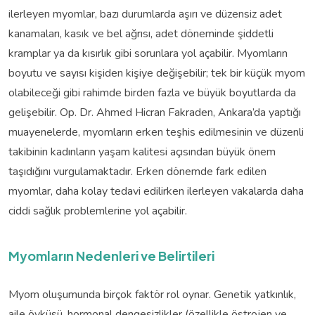
ilerleyen myomlar, bazı durumlarda aşırı ve düzensiz adet
kanamaları, kasık ve bel ağrısı, adet döneminde şiddetli
kramplar ya da kısırlık gibi sorunlara yol açabilir. Myomların
boyutu ve sayısı kişiden kişiye değişebilir; tek bir küçük myom
olabileceği gibi rahimde birden fazla ve büyük boyutlarda da
gelişebilir. Op. Dr. Ahmed Hicran Fakraden, Ankara’da yaptığı
muayenelerde, myomların erken teşhis edilmesinin ve düzenli
takibinin kadınların yaşam kalitesi açısından büyük önem
taşıdığını vurgulamaktadır. Erken dönemde fark edilen
myomlar, daha kolay tedavi edilirken ilerleyen vakalarda daha
ciddi sağlık problemlerine yol açabilir.
Myomların Nedenleri ve Belirtileri
Myom oluşumunda birçok faktör rol oynar. Genetik yatkınlık,
aile öyküsü, hormonal dengesizlikler (özellikle östrojen ve