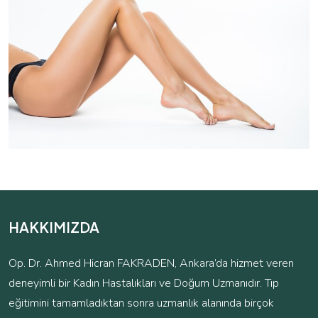
HAKKIMIZDA
Op. Dr. Ahmed Hicran FAKRADEN, Ankara’da hizmet veren
deneyimli bir Kadın Hastalıkları ve Doğum Uzmanıdır. Tıp
eğitimini tamamladıktan sonra uzmanlık alanında birçok