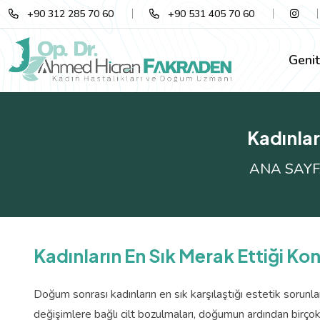
+90 312 285 70 60
+90 531 405 70 60
Genit
Kadınlar
ANA SAY
Kadınların En Sık Merak Ettiği Ko
Doğum sonrası kadınların en sık karşılaştığı estetik sorunla
değişimlere bağlı cilt bozulmaları, doğumun ardından birço